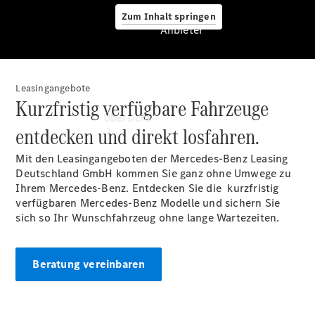
Zum Inhalt springen
Anbieter
Leasingangebote
Anbieter
Kurzfristig verfügbare Fahrzeuge
Übersicht
entdecken und direkt losfahren.
Mit den Leasingangeboten der Mercedes-Benz Leasing
Deutschland GmbH kommen Sie ganz ohne Umwege zu
Ihrem Mercedes-Benz. Entdecken Sie die kurzfristig
verfügbaren Mercedes-Benz Modelle und sichern Sie
sich so Ihr Wunschfahrzeug ohne lange Wartezeiten.
Startseite
Ansprechpartner
finden
Beratung vereinbaren
Beratung
vereinbaren
Servicetermin