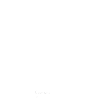
Benz Rent
Gebrauchtwagensuche
Finanzdienste
Digitale
Extras
Sofort
verfügbar:
Unsere
Gebrauchten
Über uns