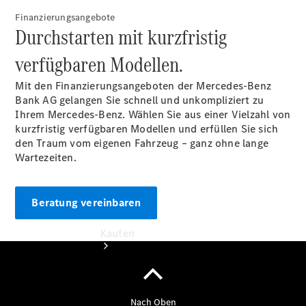
vereinbaren
Finanzierungsangebote
Probefahrt
Durchstarten mit kurzfristig
vereinbaren
Konfigurator
verfügbaren Modellen.
Modellübersicht
Tel: +49 481
Mit den Finanzierungsangeboten der Mercedes-Benz
603-0
Bank AG gelangen Sie schnell und unkompliziert zu
Ihrem Mercedes-Benz. Wählen Sie aus einer Vielzahl von
kurzfristig verfügbaren Modellen und erfüllen Sie sich
den Traum vom eigenen Fahrzeug – ganz ohne lange
Wartezeiten.
Beratung vereinbaren
Kaufen