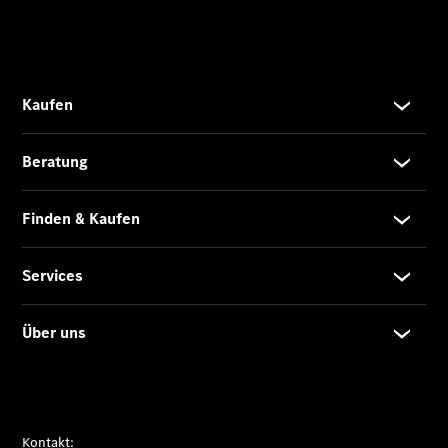
Übersicht
140 Jahre
Innovation
Mercedes-
Benz
Store
Neuwagenangebote
Leasing
Privatkunden
Leasing
Gewerbekunden
Finanzierung
Privatkunden