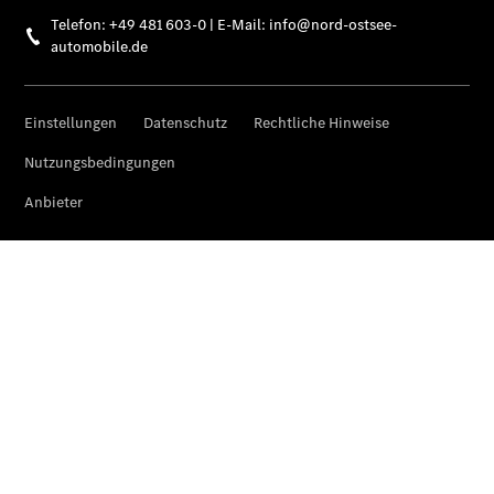
Finanzierung
Gewerbekunden
Kurzfristig
verfügbare
Angebote
V-Klasse
V-Klasse
Marco Polo
Limousinen
Der
elektrische
CLA mit EQ-
Technologie
Der neue
CLA
EQE