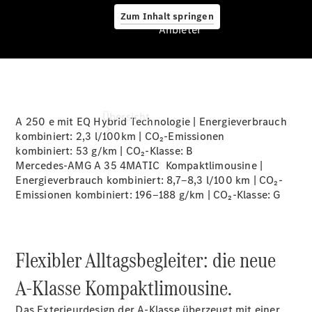
Zum Inhalt springen
Anbieter
Anbieter
Übersicht
A 250 e mit EQ Hybrid Technologie | Energieverbrauch
kombiniert: 2,3 l/100km | CO₂-Emissionen
kombiniert: 53 g/km | CO₂-Klasse:
B
Mercedes-AMG A 35 4MATIC Kompaktlimousine |
Energieverbrauch kombiniert: 8,7‒8,3 l/100 km | CO₂-
Emissionen kombiniert: 196‒188 g/km | CO₂-Klasse:
G
Startseite
Ansprechpartner
Flexibler Alltagsbegleiter: die neue
finden
Beratung
A-Klasse Kompaktlimousine.
vereinbaren
Servicetermin
Das Exterieurdesign der A-Klasse überzeugt mit einer