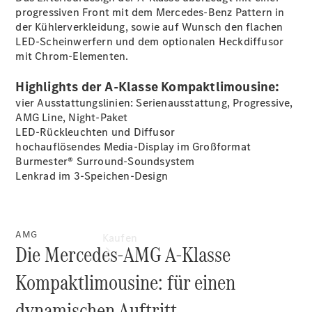
vereinbaren
progressiven Front mit dem Mercedes-Benz Pattern in
Probefahrt
der Kühlerverkleidung, sowie auf Wunsch den flachen
vereinbaren
LED-Scheinwerfern und dem optionalen Heckdiffusor
Konfigurator
mit Chrom-Elementen.
Modellübersicht
Tel: +49 481
Highlights der A-Klasse Kompaktlimousine:
603-0
vier Ausstattungslinien: Serienausstattung, Progressive,
AMG Line, Night-Paket
LED-Rückleuchten und Diffusor
hochauflösendes Media-Display im Großformat
Burmester®
Surround-Soundsystem
Lenkrad im 3-Speichen-Design
AMG
Kaufen
Die Mercedes-AMG A-Klasse
Kompaktlimousine: für einen
dynamischen Auftritt.