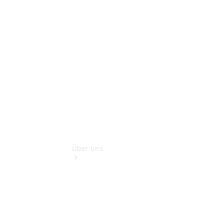
Extras
Sofort
verfügbar:
Unsere
Gebrauchten
Über uns