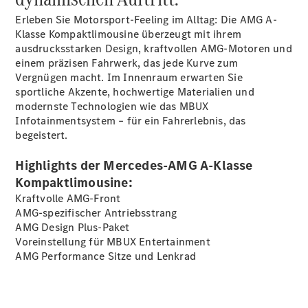
Erleben Sie Motorsport-Feeling im Alltag: Die AMG A-
Klasse Kompaktlimousine überzeugt mit ihrem
Übersicht
ausdrucksstarken Design, kraftvollen AMG-Motoren und
140 Jahre
einem präzisen Fahrwerk, das jede Kurve zum
Innovation
Vergnügen macht. Im Innenraum erwarten Sie
Mercedes-
sportliche Akzente, hochwertige Materialien und
Benz
modernste Technologien wie das MBUX
Store
Infotainmentsystem – für ein Fahrerlebnis, das
Neuwagenangebote
begeistert.
Highlights der Mercedes-AMG A-Klasse
Kompaktlimousine:
Kraftvolle AMG-Front
AMG-spezifischer Antriebsstrang
Leasing
AMG Design
Plus-Paket
Privatkunden
Voreinstellung für MBUX
Entertainment
Leasing
AMG Performance Sitze und
Lenkrad
Gewerbekunden
Finanzierung
Privatkunden