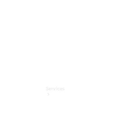
Online
Store
Hauptuntersuchung:
Geprüft unterwegs.
Services
Übersicht