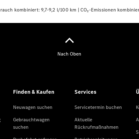
uch kombiniert: 9,7-9,2 l/100 km | CO₂-Emissionen kombinier
Übersicht
140 Jahre
Innovation
Mercedes-
Benz
Store
Neuwagenangebote
Leasing
Privatkunden
Leasing
Gewerbekunden
Finanzierung
Privatkunden