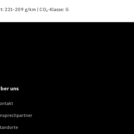
t: 221‒209 g/km | CO₂-Klasse:
G