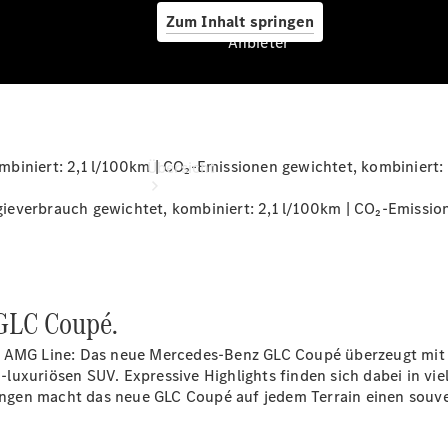
Zum Inhalt springen
Anbieter
Anbieter
iniert: 2,1 l/100km | CO₂-Emissionen gewichtet, kombiniert: 
Übersicht
everbrauch gewichtet, kombiniert: 2,1 l/100km | CO₂-Emission
 GLC Coupé.
Startseite
Ansprechpartner
r AMG Line: Das neue Mercedes-Benz GLC Coupé überzeugt mit 
finden
uxuriösen SUV. Expressive Highlights finden sich dabei in vie
Beratung
ngen macht das neue GLC Coupé auf jedem Terrain einen souv
vereinbaren
Servicetermin