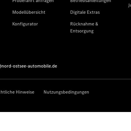
Finanzierung
Gewerbekunden
Kurzfristig
verfügbare
Angebote
V-Klasse
V-Klasse
Marco Polo
Limousinen
Der
elektrische
CLA mit EQ-
Technologie
Der neue
CLA
EQE