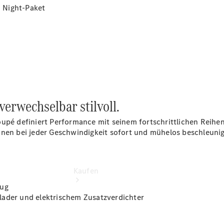
vereinbaren
 Night-Paket
Probefahrt
vereinbaren
Konfigurator
Modellübersicht
Tel: +49 481
603-0
rwechselbar stilvoll.
Coupé definiert Performance mit seinem fortschrittlichen Rei
nnen bei jeder Geschwindigkeit sofort und mühelos beschleuni
Kaufen
zug
lader und elektrischem Zusatzverdichter