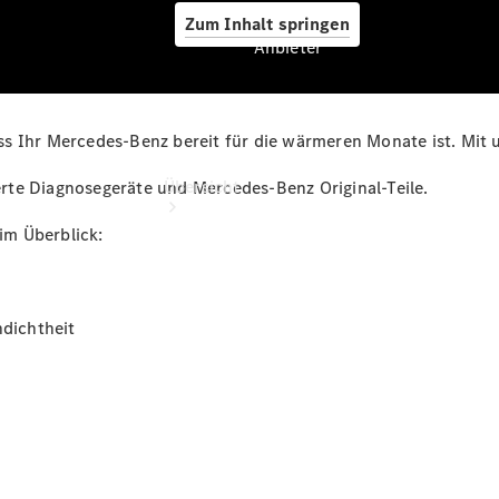
Zum Inhalt springen
Anbieter
ss Ihr Mercedes-Benz bereit für die wärmeren Monate ist. Mi
Anbieter
Übersicht
ierte Diagnosegeräte und Mercedes-Benz Original-Teile.
im Überblick:
dichtheit
Startseite
Ansprechpartner
finden
Beratung
vereinbaren
Servicetermin