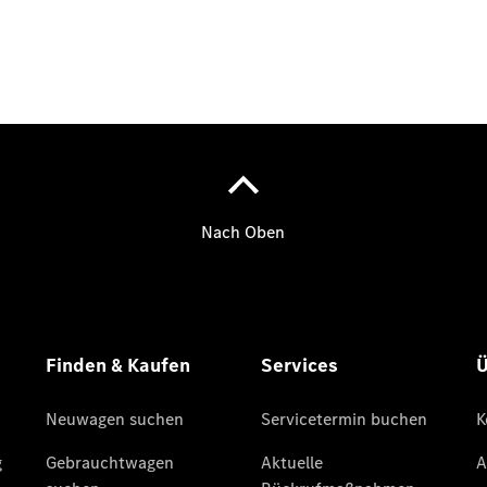
Finanzierung
Gewerbekunden
Kurzfristig
verfügbare
Angebote
V-Klasse
V-Klasse
Marco Polo
Limousinen
Der
elektrische
CLA mit EQ-
Technologie
Der neue
CLA
EQE