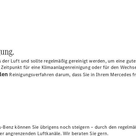
Übersicht
140 Jahre
Innovation
Mercedes-
Benz
ung.
Store
Neuwagenangebote
s der Luft und sollte regelmäßig gereinigt werden, um eine gut
 Zeitpunkt für eine Klimaanlagenreinigung oder für den Wechse
llen
Reinigungsverfahren darum, dass Sie in Ihrem Mercedes f
Leasing
Privatkunden
Leasing
Gewerbekunden
Finanzierung
-Benz können Sie übrigens noch steigern – durch den regelmä
Privatkunden
er angrenzenden Luftkanäle. Wir beraten Sie gern.