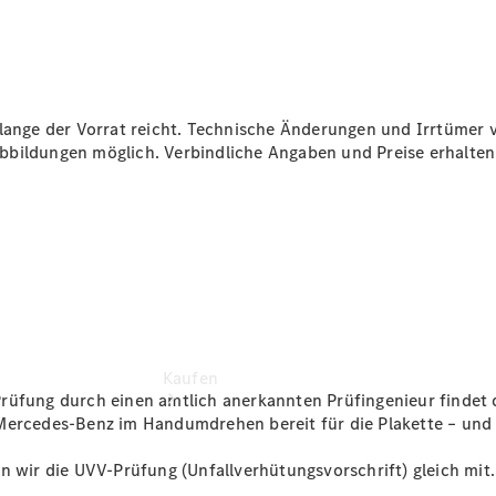
vereinbaren
Probefahrt
vereinbaren
Konfigurator
Modellübersicht
Tel: +49 481
olange der Vorrat reicht. Technische Änderungen und Irrtümer 
603-0
bildungen möglich. Verbindliche Angaben und Preise erhalten 
Kaufen
Prüfung durch einen amtlich anerkannten Prüfingenieur findet
Mercedes-Benz im Handumdrehen bereit für die Plakette – und 
n wir die UVV-Prüfung (Unfallverhütungsvorschrift) gleich mit.