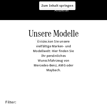
Zum Inhalt springen
Anbieter
Unsere Modelle
Anbieter
Übersicht
Entdecken Sie unsere
vielfältige Marken- und
Modellwelt: Hier finden Sie
Ihr persönliches
Wunschfahrzeug von
Mercedes-Benz, AMG oder
Maybach.
Startseite
Startseite
Ansprechpartner
finden
Beratung
Filter:
vereinbaren