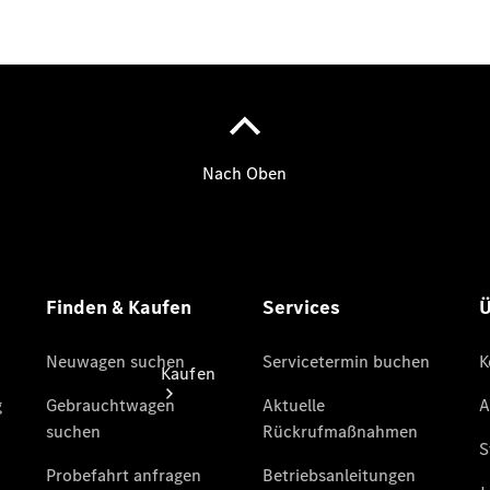
vereinbaren
Probefahrt
vereinbaren
Konfigurator
Modellübersicht
Tel: +49 481
603-0
Kaufen