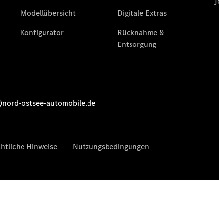
Übersicht
140 Jahre
Innovation
Mercedes-
Benz
Store
Neuwagenangebote
Leasing
Privatkunden
Leasing
Gewerbekunden
Finanzierung
Privatkunden