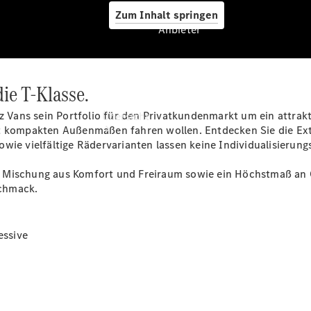
Zum Inhalt springen
Anbieter
ie T-Klasse.
Anbieter
ans sein Portfolio für den Privatkundenmarkt um ein attraktiv
Übersicht
t kompakten Außenmaßen fahren wollen. Entdecken Sie die Exter
wie vielfältige Rädervarianten lassen keine Individualisierun
 Mischung aus Komfort und Freiraum sowie ein Höchstmaß an Qu
schmack.
Startseite
essive
Ansprechpartner
finden
Beratung
vereinbaren
Servicetermin