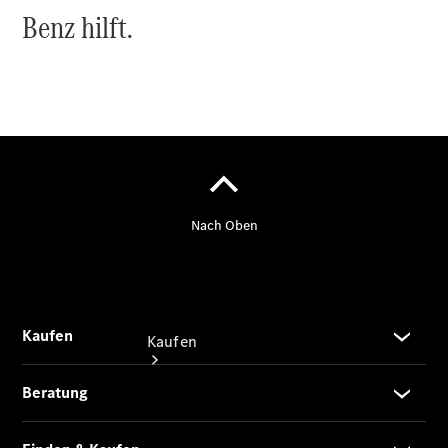
vereinbaren
Probefahrt
vereinbaren
Konfigurator
Modellübersicht
Tel: +49 481
603-0
Kaufen