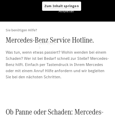
Zum Inhalt springen
Anbieter
Anbieter
Übersicht
Startseite
Ansprechpartner
finden
Beratung
vereinbaren
Servicetermin