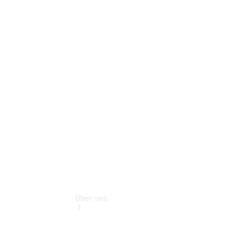
Benz Rent
Gebrauchtwagensuche
Finanzdienste
Digitale
Extras
Sofort
verfügbar:
Unsere
Gebrauchten
Über uns