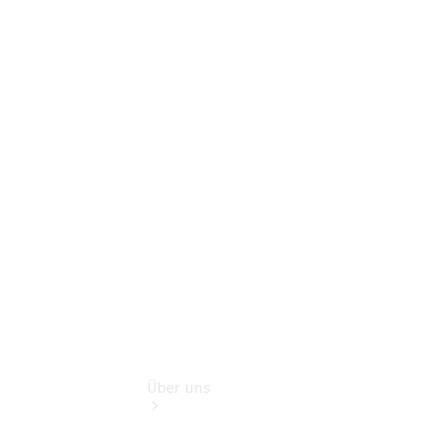
Benz Rent
Gebrauchtwagensuche
Finanzdienste
Digitale
Extras
Sofort
verfügbar:
Unsere
Gebrauchten
Über uns