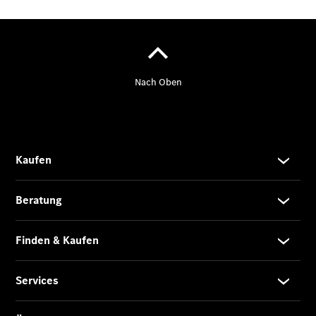
Finanzierung
Gewerbekunden
Kurzfristig
verfügbare
Angebote
V-Klasse
V-Klasse
Marco Polo
Limousinen
Der
elektrische
CLA mit EQ-
Technologie
Der neue
CLA
EQE