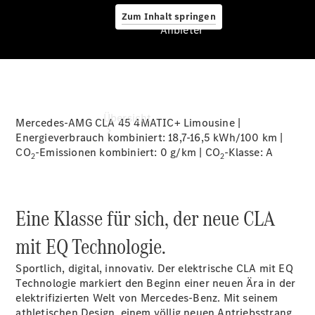
Zum Inhalt springen
Anbieter
Anbieter
Übersicht
Mercedes-AMG CLA 45 4MATIC+ Limousine |
Energieverbrauch kombiniert: 18,7-16,5 kWh/100 km |
CO
-Emissionen kombiniert: 0 g/km | CO
-Klasse:
A
2
2
Eine Klasse für sich, der neue CLA
Startseite
mit EQ Technologie.
Ansprechpartner
finden
Sportlich, digital, innovativ. Der elektrische CLA mit EQ
Beratung
Technologie markiert den Beginn einer neuen Ära in der
vereinbaren
elektrifizierten Welt von Mercedes-Benz. Mit seinem
Servicetermin
athletischen Design, einem völlig neuen Antriebsstrang