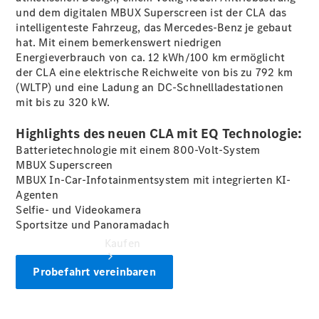
vereinbaren
und dem digitalen MBUX
Superscreen
ist der CLA das
Probefahrt
intelligenteste Fahrzeug, das Mercedes-Benz je gebaut
vereinbaren
hat. Mit einem bemerkenswert niedrigen
Konfigurator
Energieverbrauch von ca. 12 kWh/100 km ermöglicht
Modellübersicht
der CLA eine elektrische Reichweite von bis zu 792 km
Tel: +49 481
(WLTP)
und eine Ladung an DC-Schnellladestationen
603-0
mit bis zu 320 kW.
Highlights des neuen CLA mit EQ Technologie:
Batterietechnologie mit einem 800-Volt-System
MBUX
Superscreen
MBUX In-Car-Infotainmentsystem mit integrierten KI-
Agenten
Selfie- und Videokamera
Sportsitze und Panoramadach
Kaufen
Probefahrt vereinbaren