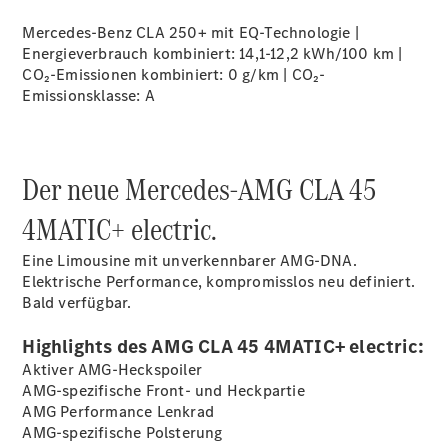
Mercedes-Benz CLA 250+ mit EQ-Technologie |
Energieverbrauch kombiniert: 14,1-12,2 kWh/100 km |
Übersicht
CO₂-Emissionen kombiniert: 0 g/km | CO₂-
140 Jahre
Emissionsklasse:
A
Innovation
Mercedes-
Benz
Store
Der neue Mercedes-AMG CLA 45
Neuwagenangebote
4MATIC+ electric.
Eine Limousine mit unverkennbarer AMG-DNA.
Elektrische Performance, kompromisslos neu definiert.
Bald verfügbar.
Leasing
Highlights des AMG CLA 45 4MATIC+ electric:
Privatkunden
Leasing
Aktiver AMG-Heckspoiler
Gewerbekunden
AMG-spezifische Front- und Heckpartie
Finanzierung
AMG Performance Lenkrad
Privatkunden
AMG-spezifische Polsterung