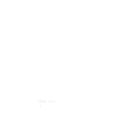
Benz Rent
Gebrauchtwagensuche
Finanzdienste
Digitale
Extras
Sofort
verfügbar:
Unsere
Gebrauchten
Über uns