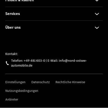
Übersicht
140 Jahre
Innovation
Mercedes-
Benz
Store
Neuwagenangebote
Leasing
Privatkunden
Leasing
Gewerbekunden
Finanzierung
Privatkunden