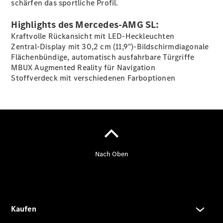
schärfen das sportliche Profil.
Highlights des Mercedes-AMG SL:
Übersicht
Kraftvolle Rückansicht mit LED-Heckleuchten
140 Jahre
Zentral-Display mit 30,2 cm (11,9")-Bildschirmdiagonale
Innovation
Flächenbündige, automatisch ausfahrbare Türgriffe
Mercedes-
MBUX Augmented Reality für
Navigation
Benz
Stoffverdeck mit verschiedenen
Farboptionen
Store
Neuwagenangebote
Leasing
Privatkunden
Leasing
Gewerbekunden
Finanzierung
Privatkunden