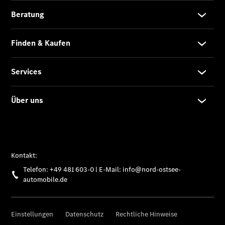
Finanzierung
Gewerbekunden
Kurzfristig
verfügbare
Angebote
V-Klasse
V-Klasse
Marco Polo
Limousinen
Der
elektrische
CLA mit EQ-
Technologie
Der neue
CLA
EQE