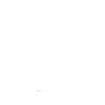
Benz Rent
Gebrauchtwagensuche
Finanzdienste
Digitale
Extras
Sofort
verfügbar:
Unsere
Gebrauchten
Über uns