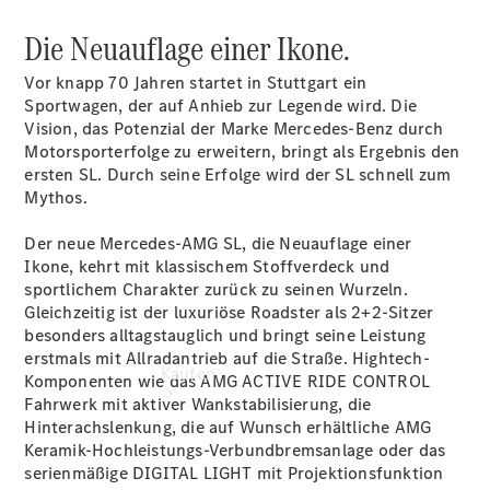
vereinbaren
Probefahrt
Die Neuauflage einer Ikone.
vereinbaren
Konfigurator
Vor knapp 70 Jahren startet in Stuttgart ein
Modellübersicht
Sportwagen, der auf Anhieb zur Legende wird. Die
Tel: +49 481
Vision, das Potenzial der Marke Mercedes-Benz durch
603-0
Motorsporterfolge zu erweitern, bringt als Ergebnis den
ersten SL. Durch seine Erfolge wird der SL schnell zum
Mythos.
Der neue Mercedes-AMG SL, die Neuauflage einer
Ikone, kehrt mit klassischem Stoffverdeck und
sportlichem Charakter zurück zu seinen Wurzeln.
Gleichzeitig ist der luxuriöse Roadster als 2+2-Sitzer
besonders alltagstauglich und bringt seine Leistung
erstmals mit Allradantrieb auf die Straße. Hightech-
Kaufen
Komponenten wie das AMG ACTIVE RIDE CONTROL
Fahrwerk mit aktiver Wankstabilisierung, die
Hinterachslenkung, die auf Wunsch erhältliche AMG
Keramik-Hochleistungs-Verbundbremsanlage oder das
serienmäßige DIGITAL LIGHT mit Projektionsfunktion