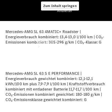
Zum Inhalt springen
Anbieter
Mercedes-AMG SL 63 4MATIC+ Roadster |
Anbieter
Energieverbrauch kombiniert: 13,4-13,0 l/100 km | CO₂-
Übersicht
Emissionen kombiniert: 305-296 g/km | CO₂-Klasse:
G
Mercedes-AMG SL 63 S E PERFORMANCE |
Energieverbrauch gewichtet kombiniert: 12,1-12,1
Startseite
kWh/100 km plus 7,9-7,9 l/100 km | Kraftstoffverbrauch
Ansprechpartner
kombiniert mit entladener Batterie 11,7-11,7 l/100 km |
finden
CO₂-Emissionen kombiniert gewichtet: 180-180 g/km |
Beratung
CO₂-Emissionsklasse gewichtet kombiniert:
G
vereinbaren
Servicetermin