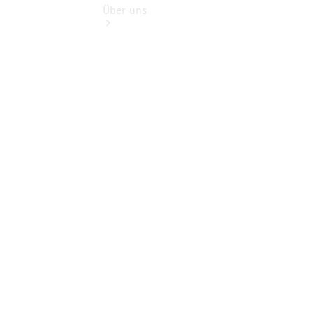
Über uns
Übersicht
Kontakt
Ansprechpartner
Vans &
Nutzfahrzeuge
Ansprechpartner
Pkw
Probefahrt