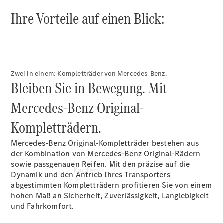
vereinbaren
Ihre Vorteile auf einen Blick:
Beratung
vereinbaren
Servicetermin
vereinbaren
Tel: +49 481
603-0
Zwei in einem: Kompletträder von Mercedes-Benz.
Bleiben Sie in Bewegung. Mit
Mercedes-Benz Original-
Kompletträdern.
Mercedes-Benz Original-Kompletträder bestehen aus
der Kombination von Mercedes-Benz Original-Rädern
sowie passgenauen Reifen. Mit den präzise auf die
Kaufen
Dynamik und den Antrieb Ihres Transporters
abgestimmten Kompletträdern profitieren Sie von einem
hohen Maß an Sicherheit, Zuverlässigkeit, Langlebigkeit
und Fahrkomfort.