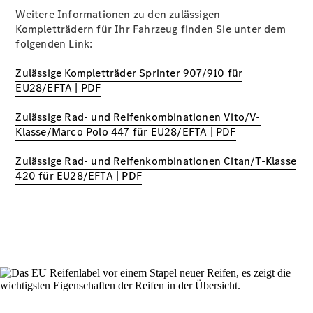
Mercedes-
Weitere Informationen zu den zulässigen
Benz
Kompletträdern für Ihr Fahrzeug finden Sie unter dem
Store
folgenden Link:
Gebrauchtwagensuche
Elektrotransporter
Zulässige Kompletträder Sprinter 907/910 für
Sprinter
EU28/EFTA | PDF
Zulässige Rad- und Reifenkombinationen Vito/V-
Klasse/Marco Polo 447 für EU28/EFTA | PDF
Zulässige Rad- und Reifenkombinationen Citan/T-Klasse
420 für EU28/EFTA | PDF
Sprinter
Kastenwagen
eSprinter
Kastenwagen
- elektrisch
Sprinter
Tourer
Sprinter
Pritschenfahrzeug
eSprinter