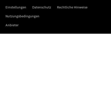
Übersicht
Finanzdienste
Mercedes-
Benz Rent
Reifen &
Kompletträder
Reifen- und
Komplettradschutz
EU-
Reifenlabel
Transporter-
Service