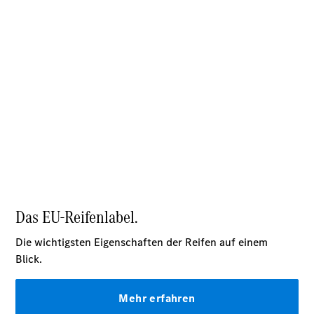
Pritschenfahrzeug
- elektrisch
Sprinter
Fahrgestell
eSprinter
Fahrgestell
- elektrisch
Vito
Vito
Kastenwagen
eVito
Kastenwagen
- elektrisch
Vito Mixto
Vito Tourer