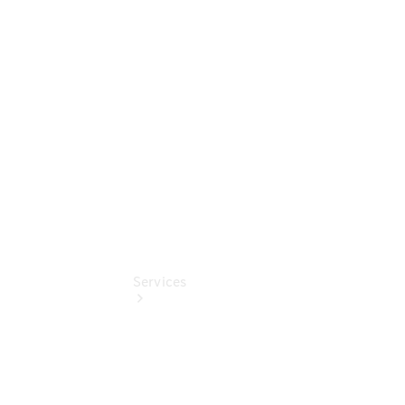
Junge
Sterne
Digitale
Extras
Wartungsservice
Services