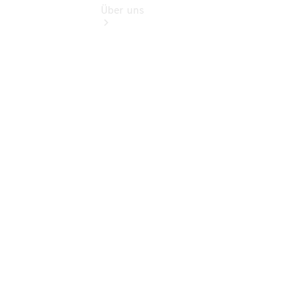
Über uns
Übersicht
Kontakt
Ansprechpartner
Vans &
Nutzfahrzeuge
Ansprechpartner
Pkw
Probefahrt