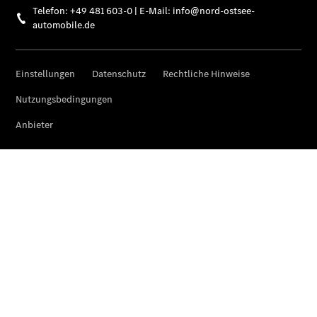
Mercedes-
Benz
Store
Gebrauchtwagensuche
Elektrotransporter
Sprinter
Sprinter
Kastenwagen
eSprinter
Kastenwagen
- elektrisch
Sprinter
Tourer
Sprinter
Pritschenfahrzeug
eSprinter