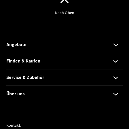
Übersicht
Neuwagenangebote
Übersicht
Transporter
Highlights
Leasing
Privatkunden
Leasing
Gewerbekunden
Finanzierung
Privatkunden
Finanzierung
Gewerbekunden