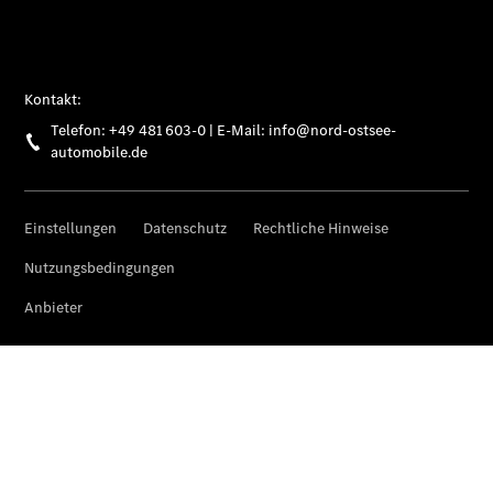
Mercedes-
Benz
Store
Gebrauchtwagensuche
Elektrotransporter
Sprinter
Sprinter
Kastenwagen
eSprinter
Kastenwagen
- elektrisch
Sprinter
Tourer
Sprinter
Pritschenfahrzeug
eSprinter