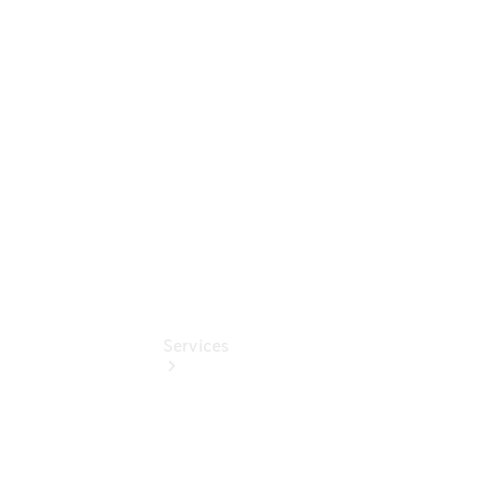
Junge
Sterne
Digitale
Extras
Wartungsservice
Services