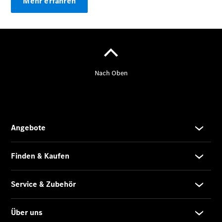
Mehr erfahren
Übersicht
Neuwagenangebote
Übersicht
Transporter
Highlights
Leasing
Privatkunden
Leasing
Gewerbekunden
Finanzierung
Privatkunden
Finanzierung
Gewerbekunden