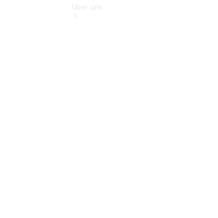
Über uns
Übersicht
Kontakt
Ansprechpartner
Vans &
Nutzfahrzeuge
Ansprechpartner
Pkw
Probefahrt